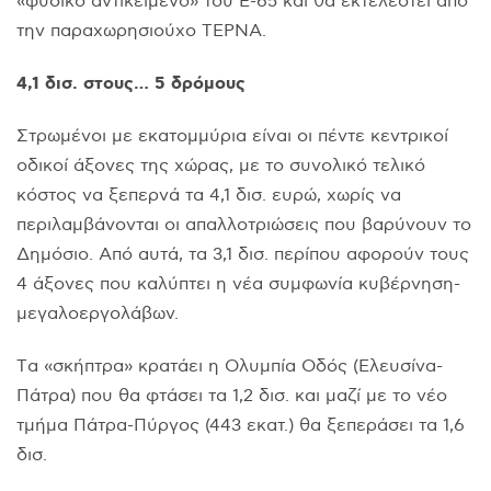
«φυσικό αντικείμενο» του E-65 και θα εκτελεστεί από
την παραχωρησιούχο TEPNA.
4,1 δισ. στους… 5 δρόμους
Στρωμένοι με εκατομμύρια είναι οι πέντε κεντρικοί
οδικοί άξονες της χώρας, με το συνολικό τελικό
κόστος να ξεπερνά τα 4,1 δισ. ευρώ, χωρίς να
περιλαμβάνονται οι απαλλοτριώσεις που βαρύνουν το
Δημόσιο. Aπό αυτά, τα 3,1 δισ. περίπου αφορούν τους
4 άξονες που καλύπτει η νέα συμφωνία κυβέρνηση-
μεγαλοεργολάβων.
Tα «σκήπτρα» κρατάει η Oλυμπία Oδός (Eλευσίνα-
Πάτρα) που θα φτάσει τα 1,2 δισ. και μαζί με το νέο
τμήμα Πάτρα-Πύργος (443 εκατ.) θα ξεπεράσει τα 1,6
δισ.