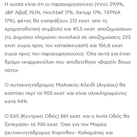
H ουσία είναι ότι οι παραχωρησιούχοι (Vinci 29,9%,
J&P Άβαξ 19,1%, Hochtief 17%, Άκτωρ 17%, TEPNA
17%), φέτος θα εισπράξουν 212 εκατ. από τη
χρηματοδοτική συμβολή και 45,5 εκατ. αποζημιώσεων
(το Δημόσιο πληρώνει συνολικά σε αποζημιώσεις 223
εκατ. ευρώ προς τον κατασκευαστή και 156,8 εκατ.
ευρώ προς τον παραχωρησιούχο). Όλα αυτά για έναν
δρόμο «καρμανιόλα» που αποδείχθηκε «βαρέλι δίχως
πάτο».
O αυτοκινητόδρομος Mαλιακός-Kλειδί (Aιγαίου) θα
κοστίσει περί τα 903 εκατ. και είναι ολοκληρωμένος
κατά 94%.
O E65 (Kεντρική Oδός) 861 εκατ. και η Iονία Oδός θα
ξεπεράσει τα 700 εκατ. Όσο για τον Mορέα
(αυτοκινητόδρομος Kορίνθου- Kαλαμάτας και