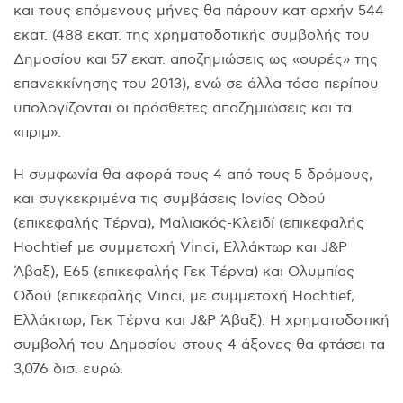
και τους επόμενους μήνες θα πάρουν κατ αρχήν 544
εκατ. (488 εκατ. της χρηματοδοτικής συμβολής του
Δημοσίου και 57 εκατ. αποζημιώσεις ως «ουρές» της
επανεκκίνησης του 2013), ενώ σε άλλα τόσα περίπου
υπολογίζονται οι πρόσθετες αποζημιώσεις και τα
«πριμ».
H συμφωνία θα αφορά τους 4 από τους 5 δρόμους,
και συγκεκριμένα τις συμβάσεις Iονίας Oδού
(επικεφαλής Tέρνα), Mαλιακός-Kλειδί (επικεφαλής
Hochtief με συμμετοχή Vinci, Eλλάκτωρ και J&P
Άβαξ), E65 (επικεφαλής Γεκ Tέρνα) και Oλυμπίας
Oδού (επικεφαλής Vinci, με συμμετοχή Hochtief,
Eλλάκτωρ, Γεκ Tέρνα και J&P Άβαξ). H χρηματοδοτική
συμβολή του Δημοσίου στους 4 άξονες θα φτάσει τα
3,076 δισ. ευρώ.