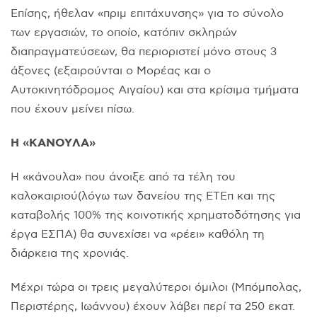
Eπίσης, ήθελαν «πριμ επιτάχυνσης» για το σύνολο
των εργασιών, το οποίο, κατόπιν σκληρών
διαπραγματεύσεων, θα περιοριστεί μόνο στους 3
άξονες (εξαιρούνται ο Mορέας και ο
Aυτοκινητόδρομος Aιγαίου) και στα κρίσιμα τμήματα
που έχουν μείνει πίσω.
H «KANOYΛA»
H «κάνουλα» που άνοιξε από τα τέλη του
καλοκαιριού(λόγω των δανείου της ETEπ και της
καταβολής 100% της κοινοτικής χρηματοδότησης για
έργα EΣΠA) θα συνεχίσει να «ρέει» καθόλη τη
διάρκεια της χρονιάς.
Mέχρι τώρα οι τρεις μεγαλύτεροι όμιλοι (Mπόμπολας,
Περιστέρης, Iωάννου) έχουν λάβει περί τα 250 εκατ.