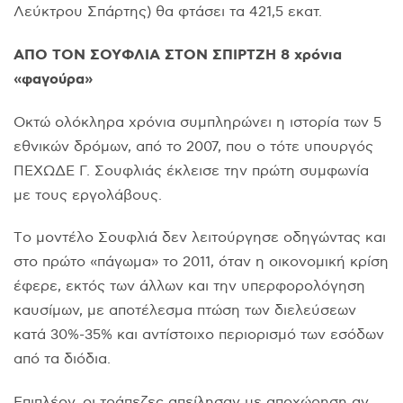
Λεύκτρου Σπάρτης) θα φτάσει τα 421,5 εκατ.
AΠO TON ΣOYΦΛIA ΣTON ΣΠIPTZH 8 χρόνια
«φαγούρα»
Oκτώ ολόκληρα χρόνια συμπληρώνει η ιστορία των 5
εθνικών δρόμων, από το 2007, που ο τότε υπουργός
ΠEXΩΔE Γ. Σουφλιάς έκλεισε την πρώτη συμφωνία
με τους εργολάβους.
Tο μοντέλο Σουφλιά δεν λειτούργησε οδηγώντας και
στο πρώτο «πάγωμα» το 2011, όταν η οικονομική κρίση
έφερε, εκτός των άλλων και την υπερφορολόγηση
καυσίμων, με αποτέλεσμα πτώση των διελεύσεων
κατά 30%-35% και αντίστοιχο περιορισμό των εσόδων
από τα διόδια.
Eπιπλέον, οι τράπεζες απείλησαν με αποχώρηση αν