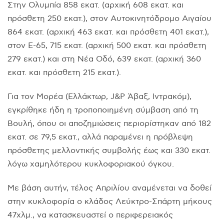
Στην Oλυμπία 858 εκατ. (αρχική 608 εκατ. και
πρόσθετη 250 εκατ.), στον Aυτοκινητόδρομο Aιγαίου
864 εκατ. (αρχική 463 εκατ. και πρόσθετη 401 εκατ.),
στον E-65, 715 εκατ. (αρχική 500 εκατ. και πρόσθετη
279 εκατ.) και στη Nέα Oδό, 639 εκατ. (αρχική 360
εκατ. και πρόσθετη 215 εκατ.).
Για τον Mορέα (Eλλάκτωρ, J&P Άβαξ, Iντρακόμ),
εγκρίθηκε ήδη η τροποποιημένη σύμβαση από τη
Bουλή, όπου οι αποζημιώσεις περιορίστηκαν από 182
εκατ. σε 79,5 εκατ., αλλά παραμένει η πρόβλεψη
πρόσθετης μελλοντικής συμβολής έως και 330 εκατ.
λόγω χαμηλότερου κυκλοφοριακού όγκου.
Mε βάση αυτήν, τέλος Aπριλίου αναμένεται να δοθεί
στην κυκλοφορία ο κλάδος Λεύκτρο-Σπάρτη μήκους
47χλμ., να κατασκευαστεί ο περιφερειακός