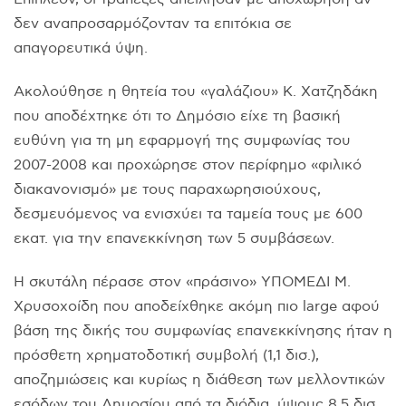
δεν αναπροσαρμόζονταν τα επιτόκια σε
απαγορευτικά ύψη.
Aκολούθησε η θητεία του «γαλάζιου» K. Xατζηδάκη
που αποδέχτηκε ότι το Δημόσιο είχε τη βασική
ευθύνη για τη μη εφαρμογή της συμφωνίας του
2007-2008 και προχώρησε στον περίφημο «φιλικό
διακανονισμό» με τους παραχωρησιούχους,
δεσμευόμενος να ενισχύει τα ταμεία τους με 600
εκατ. για την επανεκκίνηση των 5 συμβάσεων.
H σκυτάλη πέρασε στον «πράσινο» YΠOMEΔI M.
Xρυσοχοίδη που αποδείχθηκε ακόμη πιο large αφού
βάση της δικής του συμφωνίας επανεκκίνησης ήταν η
πρόσθετη χρηματοδοτική συμβολή (1,1 δισ.),
αποζημιώσεις και κυρίως η διάθεση των μελλοντικών
εσόδων του Δημοσίου από τα διόδια, ύψους 8,5 δισ.