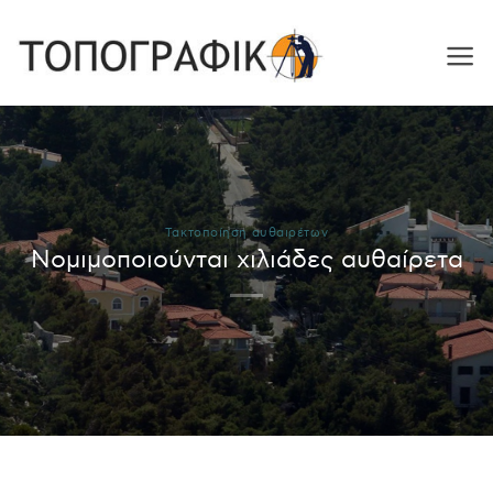
Skip
to
content
Τακτοποίηση αυθαιρέτων
Νομιμοποιούνται χιλιάδες αυθαίρετα