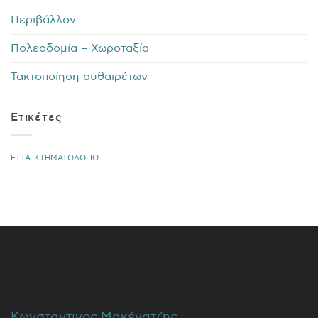
Περιβάλλον
Πολεοδομία – Χωροταξία
Τακτοποίηση αυθαιρέτων
Ετικέτες
ΕΤΤΑ
ΚΤΗΜΑΤΟΛΟΓΙΟ
Κωνσταντινος Μακένατζης