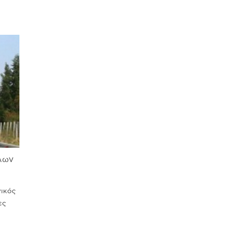
λων
νικός
ες