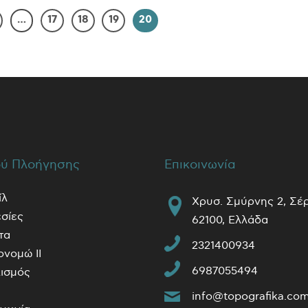
…
17
18
19
20
ύ Πλοήγησης
Επικοινωνία
ίλ
Χρυσ. Σμύρνης 2, Σέ
σίες
62100, Ελλάδα
τα
2321400934
ονομώ ΙΙ
6987055494
ισμός
info@topografika.co